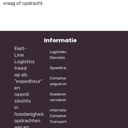
vraag of opdracht.
Informatie
East-
Logistieke
Line
Diensten
Logistics
treed
Spoedtransport
op als
Container
“expediteur”
wegvervoer
en
neemt
Goederen
vervoeren
slechts
in
Internationaal
hoedanigheid
Container
opdrachten
Transport
aan en