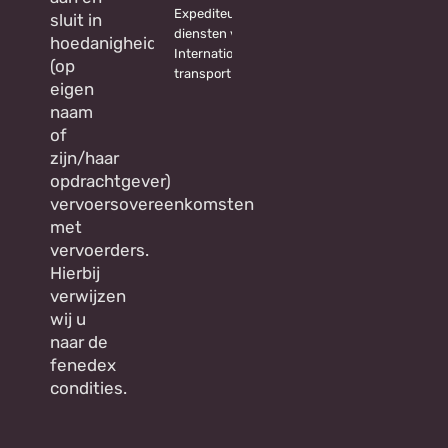
Expediteur
sluit in
diensten voor
hoedanigheid
Internationaal
(op
transport
eigen
naam
of
zijn/haar
opdrachtgever)
vervoersovereenkomsten
met
vervoerders.
Hierbij
verwijzen
wij u
naar de
fenedex
condities.